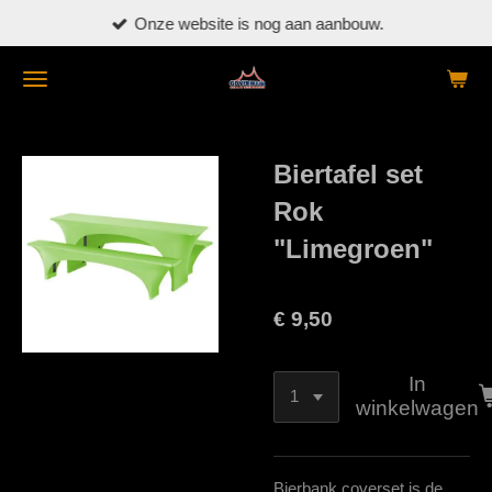
Onze website is nog aan aanbouw.
Ga
direct
naar
de
hoofdinhoud
Biertafel set
Rok
"Limegroen"
€ 9,50
In
winkelwagen
Bierbank coverset is de