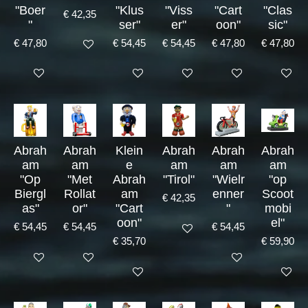
"Boer
"Klus
"Viss
"Cart
"Clas
€ 42,35
"
ser"
er"
oon"
sic"
€ 47,80
€ 54,45
€ 54,45
€ 47,80
€ 47,80
Bekijk details
Bekijk details
Bekijk details
Bekijk details
Bekijk details
Bekijk det
Abrah
Abrah
Klein
Abrah
Abrah
Abrah
am
am
e
am
am
am
"Op
"Met
Abrah
"Tirol"
"Wielr
"op
Biergl
Rollat
am
enner
Scoot
€ 42,35
as"
or"
"Cart
"
mobi
oon"
el"
€ 54,45
€ 54,45
€ 54,45
Bekijk details
€ 35,70
€ 59,90
Bekijk details
Bekijk details
Bekijk details
Bekijk details
Bekijk det