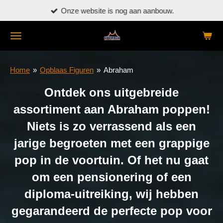
Onze website is nog aan aanbouw.
Ga
direct
naar
de
hoofdinhoud
Home
»
Opblaas Figuren
»
Abraham
Ontdek ons uitgebreide
assortiment aan Abraham poppen!
Niets is zo verrassend als een
jarige begroeten met een grappige
pop in de voortuin. Of het nu gaat
om een pensionering of een
diploma-uitreiking, wij hebben
gegarandeerd de perfecte pop voor