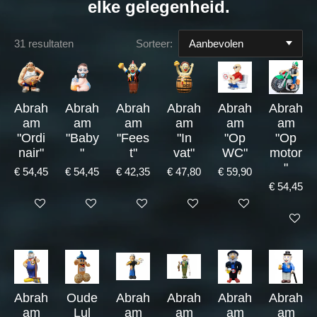
elke gelegenheid.
31 resultaten
Sorteer:
Abrah
Abrah
Abrah
Abrah
Abrah
Abrah
am
am
am
am
am
am
"Ordi
"Baby
"Fees
"In
"Op
"Op
nair"
"
t"
vat"
WC"
motor
"
€ 54,45
€ 54,45
€ 42,35
€ 47,80
€ 59,90
€ 54,45
Bekijk details
Bekijk details
Bekijk details
Bekijk details
Bekijk details
Bekijk det
Abrah
Oude
Abrah
Abrah
Abrah
Abrah
am
Lul
am
am
am
am