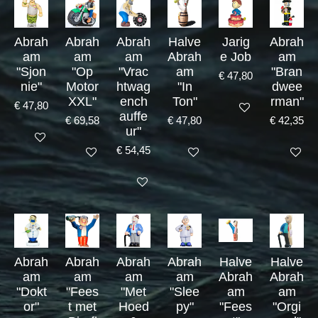
Abrah
Abrah
Abrah
Halve
Jarig
Abrah
am
am
am
Abrah
e Job
am
"Sjon
"Op
"Vrac
am
"Bran
€ 47,80
nie"
Motor
htwag
"In
dwee
XXL"
ench
Ton"
rman"
€ 47,80
Bekijk details
auffe
€ 69,58
€ 47,80
€ 42,35
ur"
Bekijk details
€ 54,45
Bekijk details
Bekijk details
Bekijk det
Bekijk details
Abrah
Abrah
Abrah
Abrah
Halve
Halve
am
am
am
am
Abrah
Abrah
"Dokt
"Fees
"Met
"Slee
am
am
or"
t met
Hoed
py"
"Fees
"Orgi