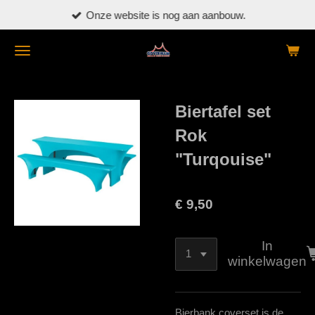
Onze website is nog aan aanbouw.
Ga
direct
naar
de
hoofdinhoud
Biertafel set
Rok
"Turqouise"
€ 9,50
In
winkelwagen
Bierbank coverset is de