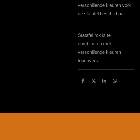
verschillende kleuren voor
de statafel beschikbaar.
Statafel rok is te
combineren met
verschillende kleuren
topcovers.
D
D
S
D
e
e
h
e
l
e
a
l
e
l
r
e
n
e
n