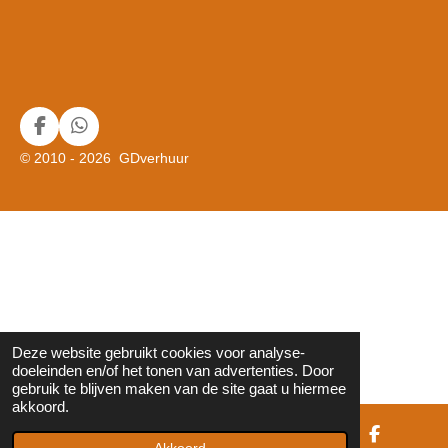
F
W
a
h
© 2010 - 2026 GDverhuur
c
a
e
t
b
s
o
A
o
p
k
p
Deze website gebruikt cookies voor analyse-
doeleinden en/of het tonen van advertenties. Door
gebruik te blijven maken van de site gaat u hiermee
akkoord.