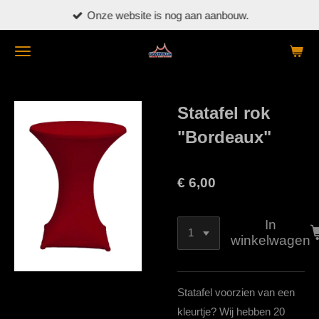
Onze website is nog aan aanbouw.
Ga
direct
naar
de
hoofdinhoud
Statafel rok
"Bordeaux"
€ 6,00
In
winkelwagen
Statafel voorzien van een
kleurtje? Wij hebben 20