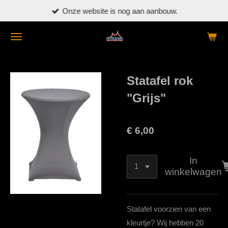
Onze website is nog aan aanbouw.
Ga
direct
naar
de
hoofdinhoud
Statafel rok
"Grijs"
€ 6,00
In
winkelwagen
Statafel voorzien van een
kleurtje? Wij hebben 20