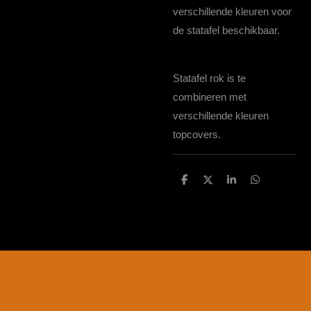
verschillende kleuren voor
de statafel beschikbaar.
Statafel rok is te
combineren met
verschillende kleuren
topcovers.
D
D
S
D
e
e
h
e
l
e
a
l
e
l
r
e
n
e
n