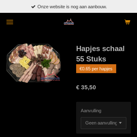
Onze website is nog aan aanbouw.
Ga
direct
naar
de
hoofdinhoud
Hapjes schaal
55 Stuks
€0.65 per hapjes
€ 35,50
Aanvulling