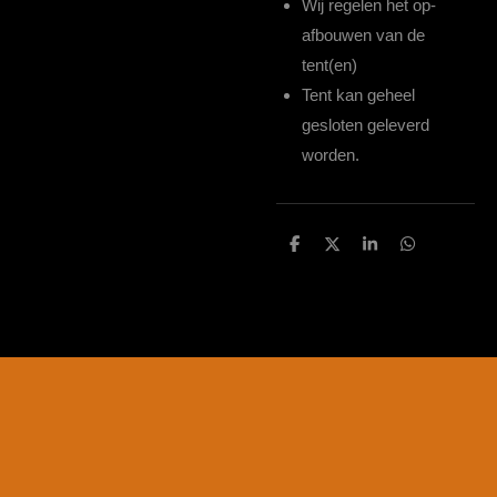
Wij regelen het op-
afbouwen van de
tent(en)
Tent kan geheel
gesloten geleverd
worden.
D
D
S
D
e
e
h
e
l
e
a
l
e
l
r
e
n
e
n