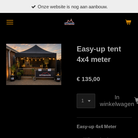
Onze website is nog aan aanbouw.
Ga
direct
naar
de
hoofdinhoud
Easy-up tent
4x4 meter
€ 135,00
In
winkelwagen
Easy-up 4x4 Meter