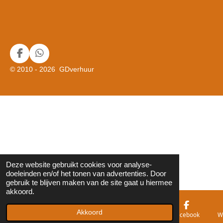
F
W
a
h
© 2010 - 2026 GDverhuur
c
a
e
t
b
s
o
A
o
p
k
p
Deze website gebruikt cookies voor analyse-
doeleinden en/of het tonen van advertenties. Door
gebruik te blijven maken van de site gaat u hiermee
akkoord.
Akkoord
E-mailadres
Telefoonnummer
Kaart
Facebook
W