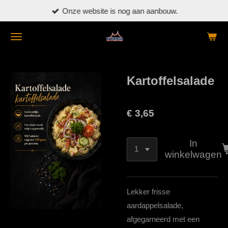
Onze website is nog aan aanbouw.
Ga
direct
naar
de
hoofdinhoud
Kartoffelsalade
€ 3,65
In
winkelwagen
Lekker frisse
aardappelsalade,
afgegarneerd met een