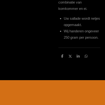
combinatie van
komkommer en ei.
Uw sallade wordt netjes
opgemaakt.
Wij handeren ongeveer
250 gram per persoon.
D
D
S
D
e
e
h
e
l
e
a
l
e
l
r
e
n
e
n