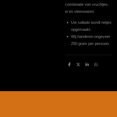
combinatie van vruchtjes,
ei en vleeswaren.
Uw sallade wordt netjes
opgemaakt.
Wij handeren ongeveer
250 gram per persoon.
D
D
S
D
e
e
h
e
l
e
a
l
e
l
r
e
n
e
n