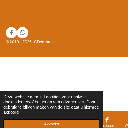
F
W
a
h
© 2010 - 2026 GDverhuur
c
a
e
t
b
s
o
A
o
p
k
p
Deze website gebruikt cookies voor analyse-
doeleinden en/of het tonen van advertenties. Door
gebruik te blijven maken van de site gaat u hiermee
akkoord.
Akkoord
E-mailadres
Telefoonnummer
Kaart
Facebook
W