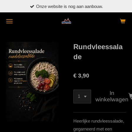
Onze website is nog aan aanbouw.
Ga
direct
naar
de
hoofdinhoud
Rundvleessala
de
€ 3,90
In
winkelwagen
Heerlijke rundvleessalade,
gegarneerd met een