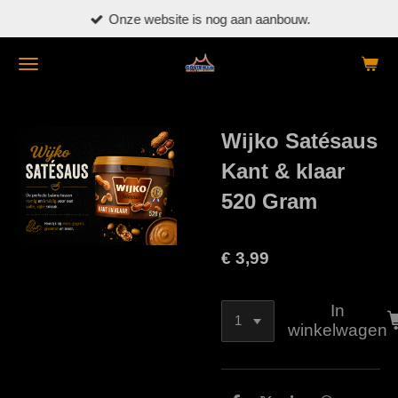
Onze website is nog aan aanbouw.
Ga
direct
naar
de
hoofdinhoud
Wijko Satésaus
Kant & klaar
520 Gram
€ 3,99
In
winkelwagen