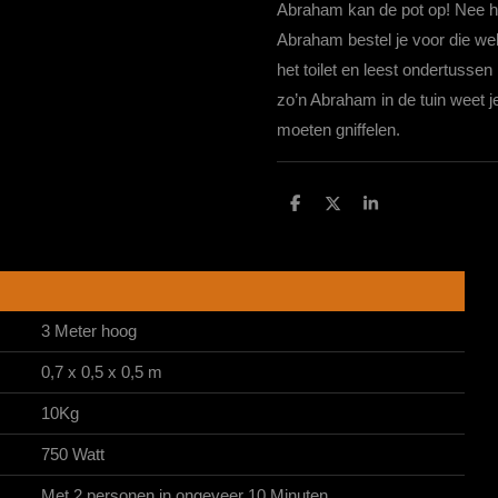
Abraham kan de pot op! Nee ho
Abraham bestel je voor die we
het toilet en leest ondertussen
zo’n Abraham in de tuin weet j
moeten gniffelen.
D
D
S
e
e
h
l
e
a
e
l
r
n
e
3 Meter hoog
0,7 x 0,5 x 0,5 m
10Kg
750 Watt
Met 2 personen in ongeveer 10 Minuten