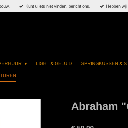
bouw.
Kunt u iets niet vinden, bericht ons.
Hebben wij 
 VERHUUR
LIGHT & GELUID
SPRINGKUSSEN & 
STUREN
Abraham 