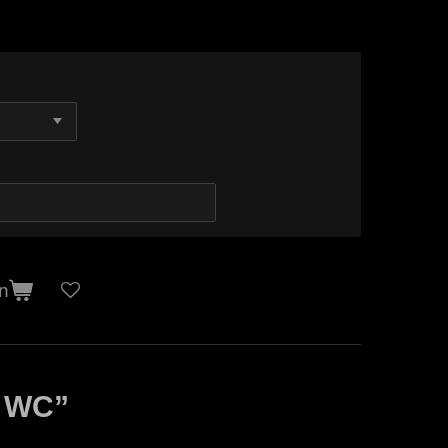
n
 WC”