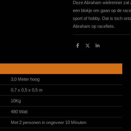
Deze Abraham wielrenner zal z
een blokje om gaan op de race
sport of hobby. Dat is toch on
Abraham op racefiets.
D
D
S
e
e
h
l
e
a
e
l
r
n
e
3,0 Meter hoog
0,7 x 0,5 x 0,5 m
10Kg
480 Watt
Met 2 personen in ongeveer 10 Minuten