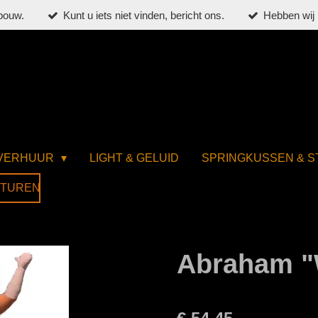
bouw.
Kunt u iets niet vinden, bericht ons.
Hebben wij 
 VERHUUR
LIGHT & GELUID
SPRINGKUSSEN & 
STUREN
Abraham "