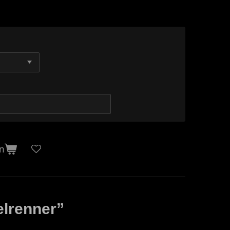
n
lrenner”