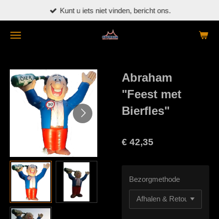
Kunt u iets niet vinden, bericht ons.
Ga
direct
naar
de
hoofdinhoud
Abraham
"Feest met
Bierfles"
€ 42,35
Bezorgmethode