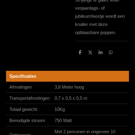
verjaardags- of
jubileumfeestje wordt een
knaller met deze
opblaasbare poppen.
D
D
S
D
e
e
h
e
l
e
a
l
e
l
r
e
n
e
n
Specificaties
Afmetingen
3,8 Meter hoog
Transportafmetingen
0,7 x 0,5 x 0,5 m
Totaal gewicht
10Kg
Benodigde stroom
750 Watt
Met 2 personen in ongeveer 10
Opbouwen