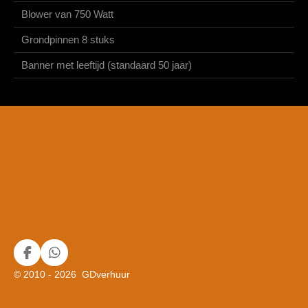
Blower van 750 Watt
Grondpinnen 8 stuks
Banner met leeftijd (standaard 50 jaar)
F
W
a
h
© 2010 - 2026 GDverhuur
c
a
e
t
b
s