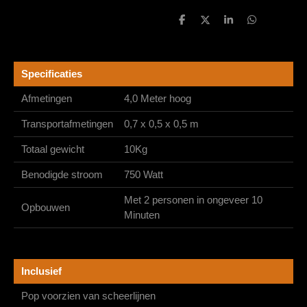
D
D
S
D
e
e
h
e
l
e
a
l
e
l
r
e
n
e
n
Specificaties
Afmetingen
4,0 Meter hoog
Transportafmetingen
0,7 x 0,5 x 0,5 m
Totaal gewicht
10Kg
Benodigde stroom
750 Watt
Met 2 personen in ongeveer 10
Opbouwen
Minuten
Inclusief
Pop voorzien van scheerlijnen