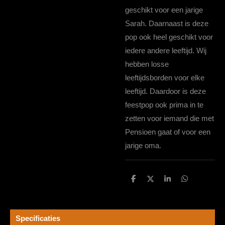
geschikt voor een jarige
Sarah. Daarnaast is deze
pop ook heel geschikt voor
iedere andere leeftijd. Wij
hebben losse
leeftijdsborden voor elke
leeftijd. Daardoor is deze
feestpop ook prima in te
zetten voor iemand die met
Pensioen gaat of voor een
jarige oma.
D
D
S
D
e
e
h
e
l
e
a
l
e
l
r
e
n
e
n
Specificaties