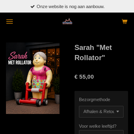
Onze website is nog aan aanbouw.
Ga
direct
naar
de
hoofdinhoud
Sarah "Met
Rollator"
€ 55,00
Bezorgmethode
Voor welke leeftijd?