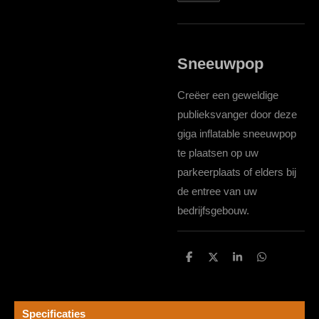
Sneeuwpop
Creëer een geweldige
publieksvanger door deze
giga inflatable sneeuwpop
te plaatsen op uw
parkeerplaats of elders bij
de entree van uw
bedrijfsgebouw.
D
D
S
D
e
e
h
e
l
e
a
l
e
l
r
e
n
e
n
Specificaties