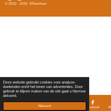
a
h
© 2010 - 2026 GDverhuur
c
a
e
t
b
s
o
A
o
p
k
p
Deze website gebruikt cookies voor analyse-
doeleinden en/of het tonen van advertenties. Door
gebruik te blijven maken van de site gaat u hiermee
akkoord.
Akkoord
E-mailadres
Telefoonnummer
Kaart
Facebook
W