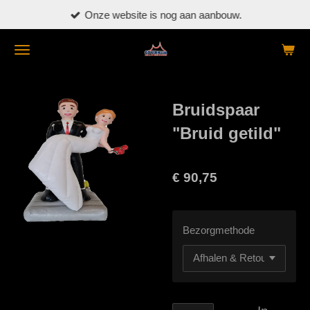
Onze website is nog aan aanbouw.
Ga
direct
naar
de
hoofdinhoud
Bruidspaar
"Bruid getild"
€ 90,75
Bezorgmethode