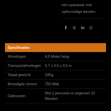
een spandoek met
spitsvondige teksten.
D
D
S
D
e
e
h
e
l
e
a
l
e
l
r
e
n
e
n
Specificaties
Afmetingen
4,0 Meter hoog
Transportafmetingen
0,7 x 0,5 x 0,5 m
Totaal gewicht
10Kg
Benodigde stroom
750 Watt
Met 2 personen in ongeveer 10
Opbouwen
Minuten