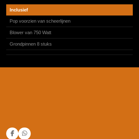
Inclusief
Pop voorzien van scheerlijnen
Blower van 750 Watt
Grondpinnen 8 stuks
F
W